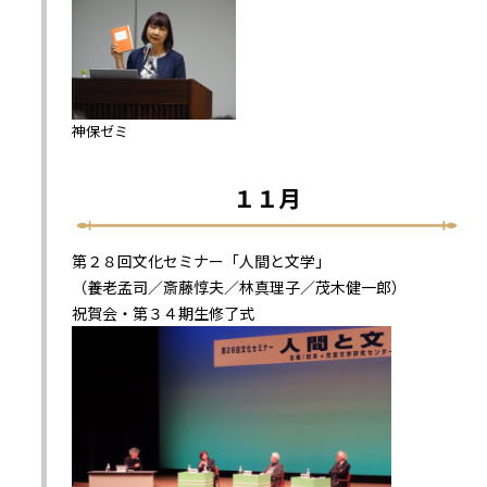
神保ゼミ
１１月
第２８回文化セミナー「人間と文学」
（養老孟司／斎藤惇夫／林真理子／茂木健一郎）
祝賀会・第３４期生修了式