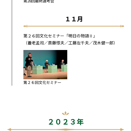
第28回最終選考会
１１月
第２６回文化セミナー「明日の物語Ⅱ」
（養老孟司／斎藤惇夫／工藤左千夫／茂木健一郎）
第２６回文化セミナー
２０２３年