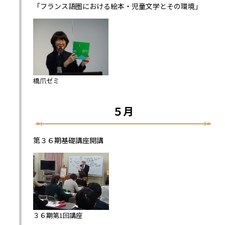
「フランス語圏における絵本・児童文学とその環境」
橋爪ゼミ
５月
第３６期基礎講座開講
３６期第1回講座