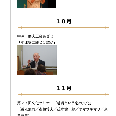
１０月
中澤千磨夫正会員ゼミ
「小津安二郎とは誰か」
１１月
第２７回文化セミナー「越境という名の文化」
（養老孟司／斎藤惇夫／茂木健一郎／ヤマザキマリ／奈
倉有里）