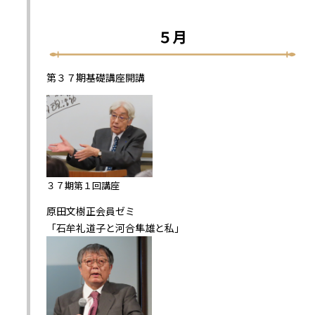
５月
第３７期基礎講座開講
３７期第１回講座
原田文樹正会員ゼミ
「石牟礼道子と河合隼雄と私」