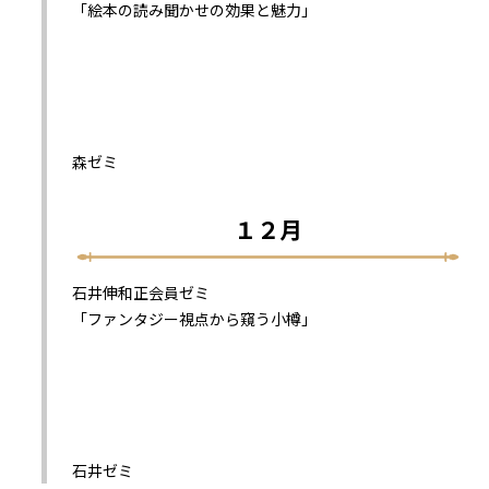
「絵本の読み聞かせの効果と魅力」
森ゼミ
１２月
石井伸和正会員ゼミ
「ファンタジー視点から窺う小樽」
石井ゼミ