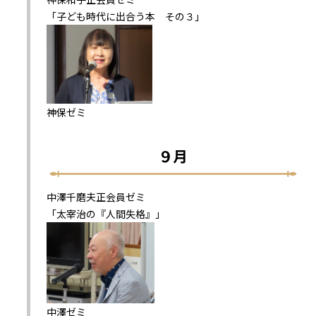
「子ども時代に出合う本 その３」
神保ゼミ
９月
中澤千磨夫正会員ゼミ
「太宰治の『人間失格』」
中澤ゼミ