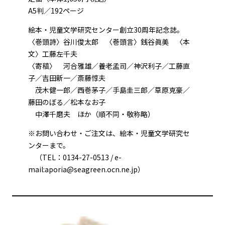
A5判／192ページ
絵本・児童文学研究センター創立30周年記念誌。
〈巻頭詩〉谷川俊太郎 〈巻頭言〉銭谷眞美 〈本
文〉工藤左千夫
〈寄稿〉 河合雅雄／養老孟司／神沢利子／工藤直
子／吉田新一／斎藤惇夫
茂木健一郎／西巻茅子／手島圭三郎／草原克豪／
藤田のぼる／松本なお子
中澤千磨夫 ほか（順不同・敬称略）
※お問い合わせ・ご注文は、絵本・児童文学研究セ
ンターまで。
（TEL：0134-27-0513 / e-
mail:aporia@seagreen.ocn.ne.jp）