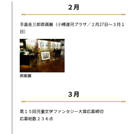
２月
手島圭三郎原画展（小樽運河プラザ／２月27日～３月１
日）
原画展
３月
第１５回児童文学ファンタジー大賞応募締切
応募総数２３６点