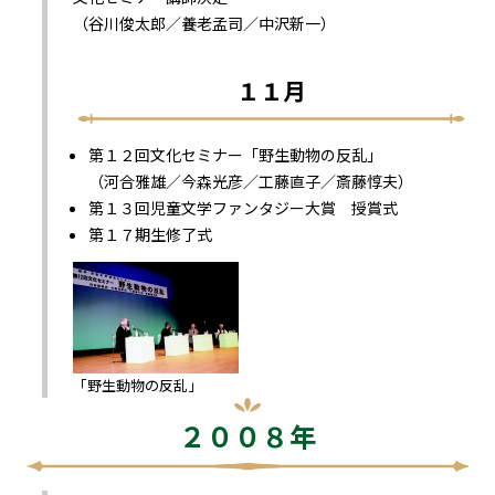
（谷川俊太郎／養老孟司／中沢新一）
１１月
第１２回文化セミナー「野生動物の反乱」
（河合雅雄／今森光彦／工藤直子／斎藤惇夫）
第１３回児童文学ファンタジー大賞 授賞式
第１７期生修了式
「野生動物の反乱」
２００８年