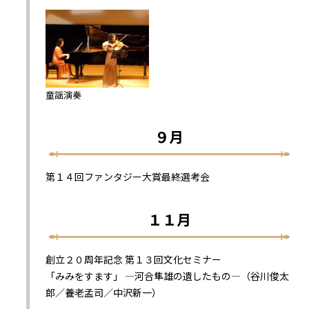
童謡演奏
９月
第１４回ファンタジー大賞最終選考会
１１月
創立２０周年記念 第１３回文化セミナー
「みみをすます」 ―河合隼雄の遺したもの―（谷川俊太
郎／養老孟司／中沢新一）