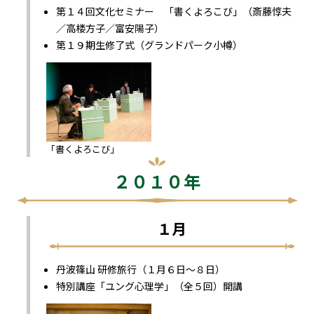
第１４回文化セミナー 「書くよろこび」（斎藤惇夫
／高楼方子／富安陽子）
第１９期生修了式（グランドパーク小樽）
「書くよろこび」
２０１０年
１月
丹波篠山 研修旅行（１月６日～８日）
特別講座「ユング心理学」（全５回）開講