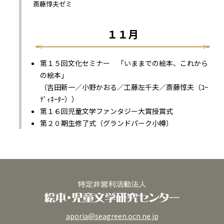
斎藤惇夫ゼミ
１１月
第１５回文化セミナー 「いままでの絵本、これから
の絵本」
（吉田新一／小野かおる／工藤左千夫／斎藤惇夫（ｺｰ
ﾃﾞｨﾈｰﾀｰ））
第１６回児童文学ファンタジー大賞授賞式
第２０期生修了式（グランドパーク小樽）
aporia@seagreen.ocn.ne.jp