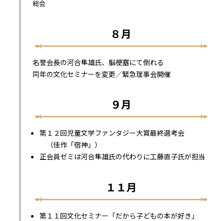
総会
８
月
名誉会長の河合隼雄氏、脳梗塞にて倒れる
同年の文化セミナーを変更／緊急理事会開催
９月
第１２回児童文学ファンタジー大賞最終選考会
（佳作「宿神」）
正会員ゼミは河合隼雄氏の代わりに工藤直子氏が担当
１１月
第１１回文化セミナー「だから子どもの本が好き」