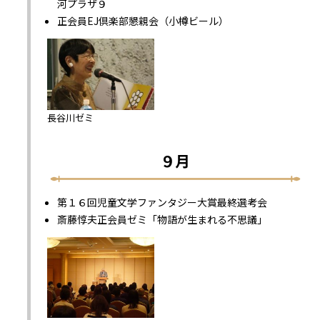
河プラザ９
正会員EJ倶楽部懇親会（小樽ビール）
長谷川ゼミ
９月
第１６回児童文学ファンタジー大賞最終選考会
斎藤惇夫正会員ゼミ「物語が生まれる不思議」