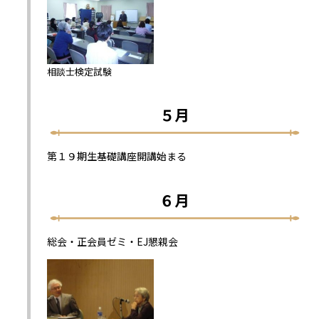
相談士検定試験
５月
第１９期生基礎講座開講始まる
６月
総会・正会員ゼミ・EJ懇親会