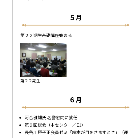
５月
第２２期生基礎講座始まる
第２２期生
６月
河合雅雄氏 名誉懇問に就任
第９回総会（本センター／EJ）
長谷川摂子正会員ゼミ「絵本が目をさますとき」（運