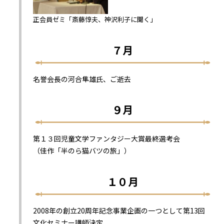
正会員ゼミ「斎藤惇夫、神沢利子に聞く」
７
月
名誉会長の河合隼雄氏、ご逝去
９月
第１３回児童文学ファンタジー大賞最終選考会
（佳作「半のら猫バツの旅」）
１０月
2008年の創立20周年記念事業企画の一つとして第13回
文化セミナー講師決定