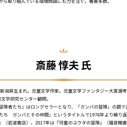
から取り組んでいる環境問題にも力を注ぐ。著書多数。
斎藤 惇夫 氏
年、新潟県生まれ。児童文学作家。児童文学ファンタジー大賞選
童文学研究センター顧問。
冒険者たち』はロングセラーとなり、「ガンバの冒険」の題で
たち ガンバとその仲間」というタイトルで1976年より繰り返
』（岩波書店）、2017年は『河童のユウタの冒険』（福音館