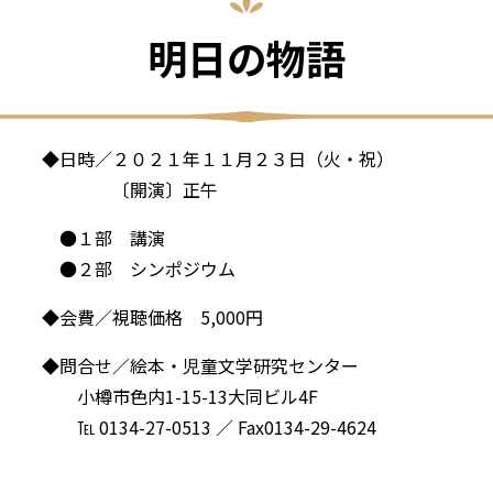
明日の物語
◆日時／２０２１年１１月２３日（火・祝）
〔開演〕正午
●１部 講演
●２部 シンポジウム
◆会費／視聴価格 5,000円
◆問合せ／絵本・児童文学研究センター
小樽市色内1-15-13大同ビル4F
℡ 0134-27-0513 ／ Fax0134-29-4624