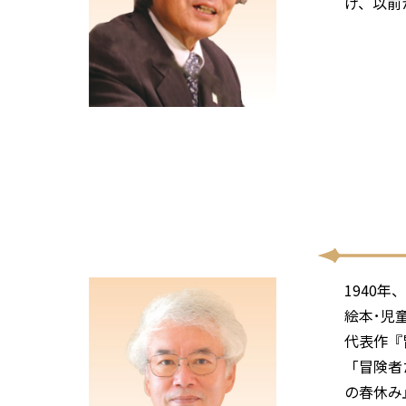
げ、以前
1940
絵本･児
代表作『
「冒険者
の春休み