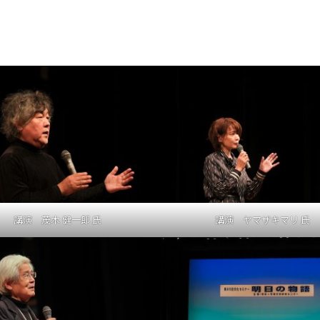
講演 茂木 健一郎 氏
講演 ヤマザキマリ 氏