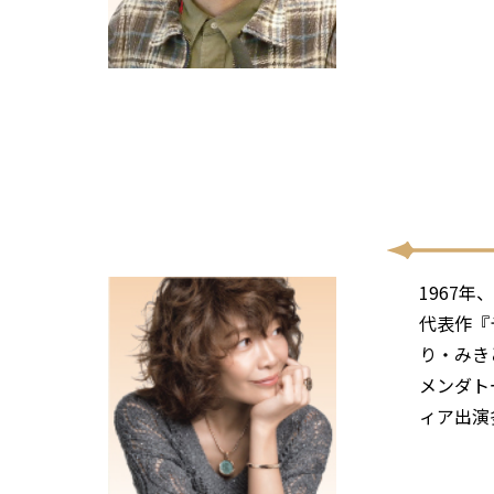
1967
代表作『
り・みき
メンダト
ィア出演