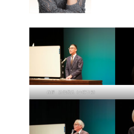
挨拶 迫俊哉氏（小樽市長）