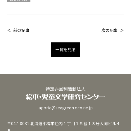
前の記事
次の記事
一覧を見る
aporia@seagreen.ocn.ne.jp
〒047-0031 北海道小樽市色内１丁目１５番１３号大同ビル４
Ｆ